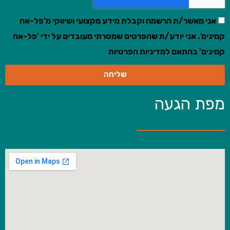
אני מאשר/ת הרשמה וקבלת מידע מקצועי ושיווקי מ'פל-אח
קמינים'. אני יודע/ת שהפרטים שמסרתי מעובדים על ידי 'פל-אח
קמינים' בהתאם למדיניות הפרטיות
שליחה
מפת הגעה