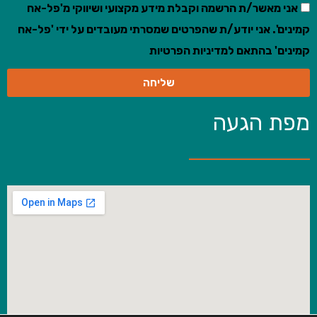
אני מאשר/ת הרשמה וקבלת מידע מקצועי ושיווקי מ'פל-אח
קמינים'. אני יודע/ת שהפרטים שמסרתי מעובדים על ידי 'פל-אח
קמינים' בהתאם למדיניות הפרטיות
שליחה
מפת הגעה