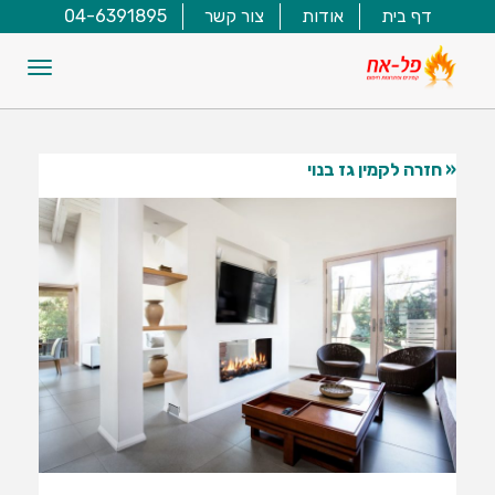
דף בית
אודות
צור קשר
04-6391895
תפריט
« חזרה לקמין גז בנוי